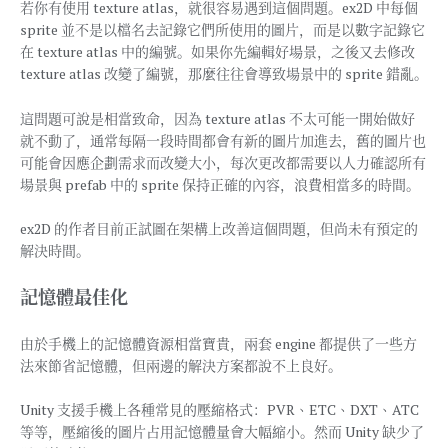
若你有使用 texture atlas，就很容易遇到這個問題。ex2D 中每個
sprite 並不是以檔名去記錄它們所使用的圖片，而是以數字記錄它
在 texture atlas 中的編號。如果你先編輯好場景，之後又去修改
texture atlas 改變了編號，那麼往往會導致場景中的 sprite 錯亂。
這問題可說是相當致命，因為 texture atlas 不太可能一開始做好
就不動了，通常每隔一段時間都會有新的圖片加進去，舊的圖片也
可能會因應企劃需求而改變大小，每次更改都需要以人力確認所有
場景與 prefab 中的 sprite 保持正確的內容，浪費相當多的時間。
ex2D 的作者目前正試圖在架構上改善這個問題，但尚未有預定的
解決時間。
記憶體最佳化
由於手機上的記憶體資源相當寶貴，兩套 engine 都提供了一些方
法來節省記憶體，但兩邊的解決方案都說不上良好。
Unity 支援手機上各種常見的壓縮格式：PVR、ETC、DXT、ATC
等等，壓縮後的圖片占用記憶體量會大幅縮小。然而 Unity 缺少了