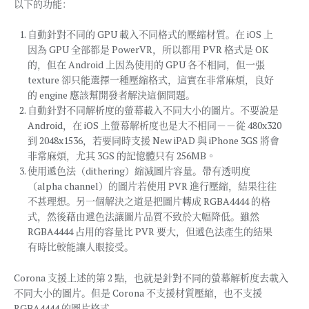
以下的功能：
自動針對不同的 GPU 載入不同格式的壓縮材質。在 iOS 上
因為 GPU 全部都是 PowerVR，所以都用 PVR 格式是 OK
的，但在 Android 上因為使用的 GPU 各不相同，但一張
texture 卻只能選擇一種壓縮格式，這實在非常麻煩，良好
的 engine 應該幫開發者解決這個問題。
自動針對不同解析度的螢幕載入不同大小的圖片。不要說是
Android，在 iOS 上螢幕解析度也是大不相同－－從 480x320
到 2048x1536，若要同時支援 New iPAD 與 iPhone 3GS 將會
非常麻煩，尤其 3GS 的記憶體只有 256MB。
使用遞色法（dithering）縮減圖片容量。帶有透明度
（alpha channel）的圖片若使用 PVR 進行壓縮，結果往往
不甚理想。另一個解決之道是把圖片轉成 RGBA4444 的格
式，然後藉由遞色法讓圖片品質不致於大幅降低。雖然
RGBA4444 占用的容量比 PVR 要大，但遞色法產生的結果
有時比較能讓人眼接受。
Corona 支援上述的第 2 點，也就是針對不同的螢幕解析度去載入
不同大小的圖片。但是 Corona 不支援材質壓縮，也不支援
RGBA4444 的圖片格式。