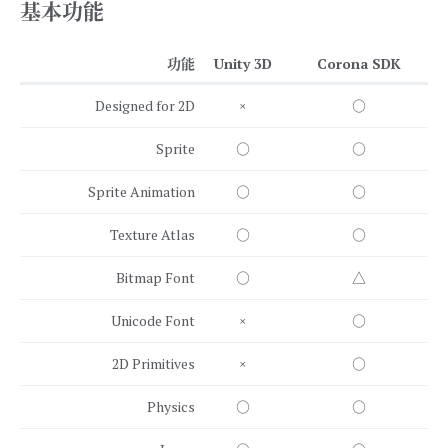
基本功能
功能
Unity 3D
Corona SDK
Designed for 2D
×
○
Sprite
○
○
Sprite Animation
○
○
Texture Atlas
○
○
Bitmap Font
○
△
Unicode Font
×
○
2D Primitives
×
○
Physics
○
○