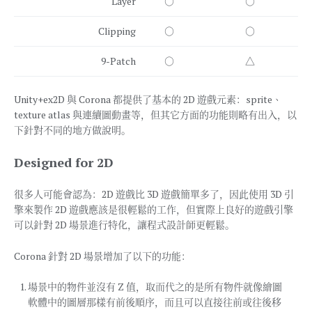
Layer
○
○
Clipping
○
○
9-Patch
○
△
Unity+ex2D 與 Corona 都提供了基本的 2D 遊戲元素：sprite、
texture atlas 與連續圖動畫等，但其它方面的功能則略有出入，以
下針對不同的地方做說明。
Designed for 2D
很多人可能會認為：2D 遊戲比 3D 遊戲簡單多了，因此使用 3D 引
擎來製作 2D 遊戲應該是很輕鬆的工作，但實際上良好的遊戲引擎
可以針對 2D 場景進行特化，讓程式設計師更輕鬆。
Corona 針對 2D 場景增加了以下的功能：
場景中的物件並沒有 Z 值，取而代之的是所有物件就像繪圖
軟體中的圖層那樣有前後順序，而且可以直接往前或往後移